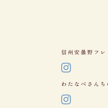
信州安曇野フレ

わたなべさんち
