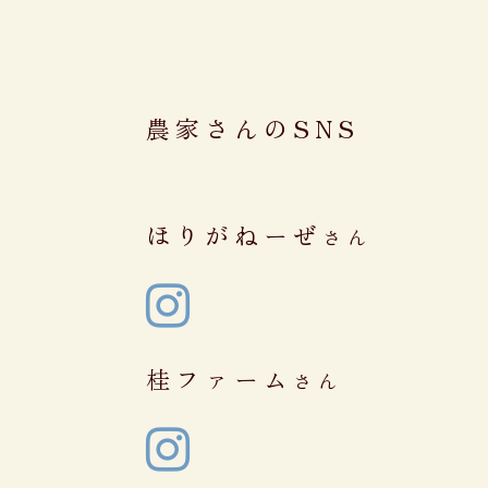
農家さんのSNS
ほりがねーぜ
さん

桂ファーム
さん
