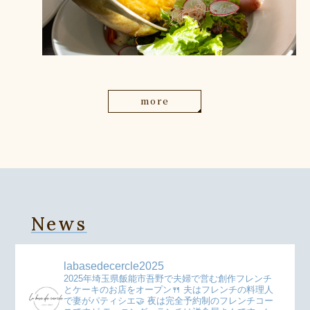
more
News
labasedecercle2025
2025年埼玉県飯能市吾野で夫婦で営む創作フレンチ
とケーキのお店をオープン🍴
夫はフレンチの料理人
で妻がパティシエ🤝
夜は完全予約制のフレンチコー