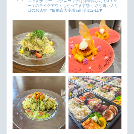
スですが
モーニング🍳ランチは洋食屋さんです♪
ケ
ーキのテイクアウトもやってます🎂
小さな青い入り
口のお店🩵
📍飯能市大字坂石町分332-11🌳